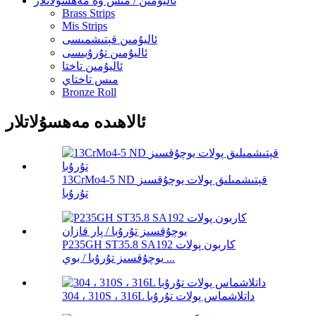
ئاليۇمىن / مىس ۋە مەھسۇلاتلار
Brass Strips
Mis Strips
ئاليۇمىن قېتىشمىسى
ئاليۇمىن تۇرۇبىسى
ئاليۇمىن تاختا
مىس تاختاي
Bronze Roll
ئالاھىدە مەھسۇلاتلار
13CrMo4-5 ND قېتىشمىلىق پولات يوچۇقسىز
تۇرۇبا
P235GH ST35.8 SA192 كاربون پولات
يوچۇقسىز تۇرۇبا / بوي ...
304 ، 310S ، 316L داتلاشماس پولات تۇرۇبا