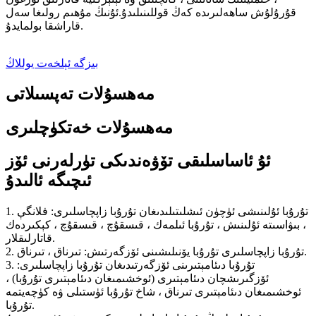
قۇرۇلۇش ساھەلىرىدە كەڭ قوللىنىلىدۇ.ئۇنىڭ مۇھىم رولىغا سەل
قاراشقا بولمايدۇ.
بىزگە ئېلخەت يوللاڭ
مەھسۇلات تەپسىلاتى
مەھسۇلات خەتكۈچلىرى
ئۇ ئاساسلىقى تۆۋەندىكى تۈرلەرنى ئۆز
ئىچىگە ئالىدۇ
1. تۇرۇبا ئۇلىنىشى ئۈچۈن ئىشلىتىلىدىغان تۇرۇبا زاپچاسلىرى: فلانگې
، بىۋاسىتە ئۇلىنىش ، تۇرۇبا ئىلمەك ، قىسقۇچ ، قىسقۇچ ، كېكىردەك
قاتارلىقلار.
2. تۇرۇبا زاپچاسلىرى تۇرۇبا يۆنىلىشىنى ئۆزگەرتىش: تىرناق ، تىرناق.
3. تۇرۇبا دىئامېتىرىنى ئۆزگەرتىدىغان تۇرۇبا زاپچاسلىرى:
ئۆزگىرىشچان دىئامېتىرى (ئوخشىمىغان دىئامېتىرى تۇرۇبا) ،
ئوخشىمىغان دىئامېتىرى تىرناق ، شاخ تۇرۇبا ئۈستىلى ۋە كۈچەيتمە
تۇرۇبا.