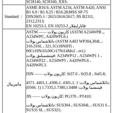
SCH140, SCH160, XXS.
ASME B16.9, ASTM A234, ASTM A420, ANSI
B1 6.9 / B1 6.25 / B16.28;MSS SP-75
Standard ：
DIN2605-1 / 2615/2616/2617; JIS B2311,
2312,2313;
EN 10253-1, EN 10253-2 قاتارلىقلار
ASTM —— كاربون پولات (ASTM A234WPB ,,
A234WPC, A420WPL6.)
داتلاشماس پولات (ASTM A403 WP304,304L ،
316،316L ، 321.1Cr18Ni9Ti ،
00Cr19Ni10,00Cr17Ni14Mo2 ، ect.)
قېتىشمىلىق پولات: A234WP12 ، A234WP1 1 ،
A234WP22 ، A234WP5 ، A420WPL6 ،
A420WPL3.
DIN —— كاربون پولات: St37.0 ، St35.8 ، St45.8;
داتلاشماس پولات: 1 .4301،1 .4306،1..4401,1 .4571;
ماتېرىيال
قېتىشما پولات: 1.7335,1.7380,1.0488 (1 .0566)
JIS —— كاربون پولات: PG370 ، PT410;
داتلاشماس پولات: SUS304 ، SUS304L ، SUS31 6 ،
SUS31 6L ، SUS321;