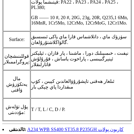
قېتىشما پولات: PA22 ، PA23 ، PA24 ، PA25 ،
PL380;
GB —— 10 #, 20 #, 20G, 23g, 20R, Q235,1 6Mn,
16MnR, 1Cr5Mo, 12CrMo, 12CrMoG, 12Cr1Mo.
سۈزۈك ماي ، داتلاشماس قارا ماي ياكى ئىسسىق
Surface:
گالۋاڭلاشتۇرۇلغان.
نېفىت ، خىمىيىلىك دورا ، ماشىنا ، پار قازان ، ئېلېكتر
قوللىنىشچان
ئېنېرگىيىسى ، پاراخوت ياساش ، قۇرۇلۇش
پروگراممىلار:
قاتارلىقلار
مال
ئىلغار ھەقنى تاپشۇرۇۋالغاندىن كېيىن ، كۆپ
يەتكۈزۈش
مىقداردا پاي چېكى بار
ۋاقتى
پۇل تۆلەش
T / T, L / C, D / P.
مۇددىتى:
A234 WPB SS400 ST35.8 P235GH كاربون پولات
ئالدىنقى: