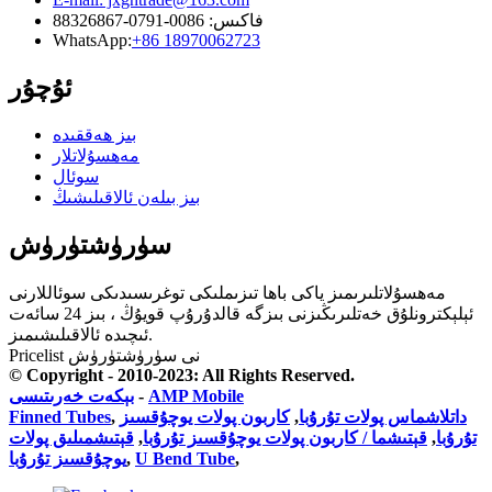
فاكىس: 0086-0791-88326867
WhatsApp:
+86 18970062723
ئۇچۇر
بىز ھەققىدە
مەھسۇلاتلار
سوئال
بىز بىلەن ئالاقىلىشىڭ
سۈرۈشتۈرۈش
مەھسۇلاتلىرىمىز ياكى باھا تىزىملىكى توغرىسىدىكى سوئاللارنى
ئېلېكترونلۇق خەتلىرىڭىزنى بىزگە قالدۇرۇپ قويۇڭ ، بىز 24 سائەت
ئىچىدە ئالاقىلىشىمىز.
Pricelist نى سۈرۈشتۈرۈش
© Copyright - 2010-2023: All Rights Reserved.
AMP Mobile
-
بېكەت خەرىتىسى
داتلاشماس پولات تۇرۇبا
,
كاربون پولات يوچۇقسىز
,
Finned Tubes
تۇرۇبا
,
قېتىشما / كاربون پولات يوچۇقسىز تۇرۇبا
,
قېتىشمىلىق پولات
,
U Bend Tube
,
يوچۇقسىز تۇرۇبا