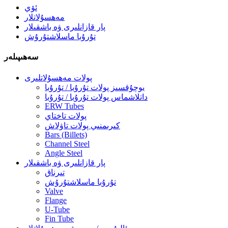
ئۆي
مەھسۇلاتلار
پار قازانلىرى ۋە باشقىلار
تۇرۇبا ماسلاشتۇرۇش
سەھىپىلەر
پولات مەھسۇلاتلىرى
يوچۇقسىز پولات تۇرۇبا / تۇرۇبا
داتلاشماس پولات تۇرۇبا / تۇرۇبا
ERW Tubes
پولات تاختاي
كىرىمنىي پولات تاۋلاش
Bars (Billets)
Channel Steel
Angle Steel
پار قازانلىرى ۋە باشقىلار
تىرناق
تۇرۇبا ماسلاشتۇرۇش
Valve
Flange
U-Tube
Fin Tube