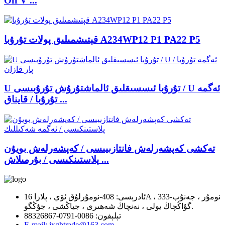
Off V ...
قېتىشمىلىق پولات تۇرۇبا A234WP12 P1 PA22 P5
U تۇرۇبا ئىسسىقلىق ئالماشتۇرۇش تۇرۇبىسى / U ئەگمە
تۇرۇبا / قايناق ...
تەكشى كەپشەرلەش فانتازىيىسى / كەپشەرلەش بويۇن
پلاستىنكىسى / بۇرمىلاش ...
ئادرېسى: 408-نومۇرلۇق ئۆي ، پلازا 16A ، 333-نومۇر ، جەنۇب
گۇاڭچاڭ يولى ، نەنچاڭ شەھىرى ، جياڭشى ، جۇڭگو.
تېلېفون: 0086-0791-88326867
E-mail: jxghtrade@163.com