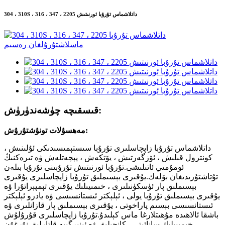
304 ، 310S ، 316 ، 347 ، 2205 داتلاشماس تۇرۇبا ئورنىتىش
قىسقىچە چۈشەندۈرۈش:
مەھسۇلات تونۇشتۇرۇش:
داتلاشماس تۇرۇبا زاپچاسلىرى تۇرۇبا سىستېمىسىدىكى ئۇلىنىش ،
كونترول قىلىش ، ئۆزگەرتىش ، يۆتكەش ، پېچەتلەش ۋە تىرەكنىڭ
ئومۇمىي ئاتىلىشى.تۇرۇبا ئورنىتىش تۇرۇبىنى تۇرۇبا بىلەن
تۇتاشتۇرىدىغان بۆلەك.يۇقىرى بېسىملىق تۇرۇبا زاپچاسلىرى يۇقىرى
بېسىملىق پار ئۈسكۈنىلىرى ، خىمىيىلىك يۇقىرى تېمپېراتۇرا ۋە
يۇقىرى بېسىملىق تۇرۇبا يولى ، ئېلېكتر ئىستانسىسى ۋە يادرو ئېلېكتر
ئىستانسىسى بېسىم پاراخوتى ، يۇقىرى بېسىملىق پار قازانلىرى ۋە
باشقا ئالاھىدە مۇھىتلارغا ماس كېلىدۇ.تۇرۇبا زاپچاسلىرى قۇرۇلۇش
، خىمىيىلىك سانائىتى ، كانچىلىق ۋە ئېنېرگىيە قاتارلىق نۇرغۇن