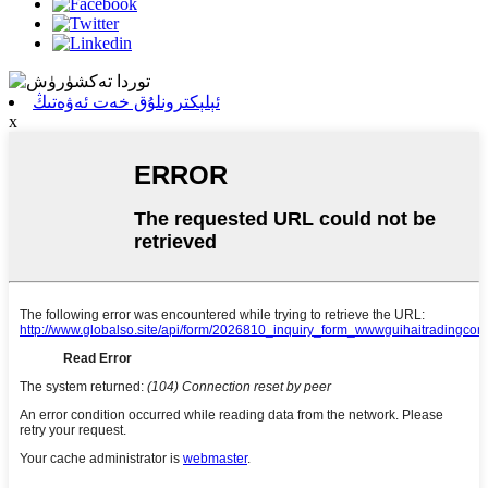
ئېلېكترونلۇق خەت ئەۋەتىڭ
x