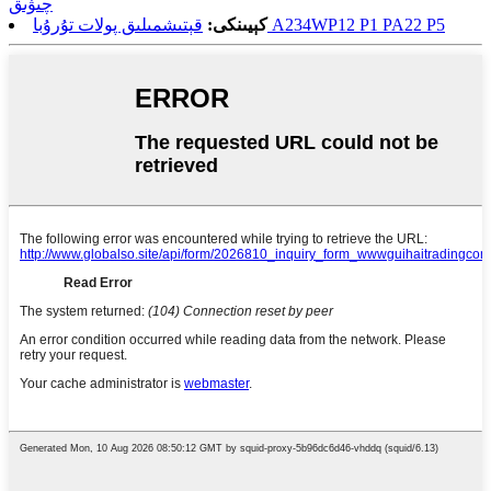
چىۋىق
قېتىشمىلىق پولات تۇرۇبا A234WP12 P1 PA22 P5
كېيىنكى: