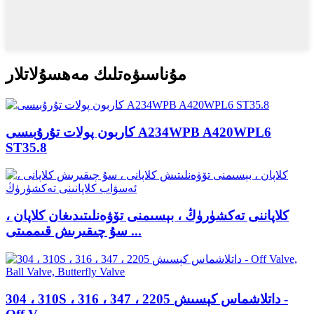
مۇناسىۋەتلىك مەھسۇلاتلار
كاربون پولات تۇرۇبىسى A234WPB A420WPL6
ST35.8
كلاپاننى تەكشۈرۈڭ ، بېسىمنى تۆۋەنلىتىدىغان كلاپان ،
سۇ چىقىرىش قىممىتى ...
304 ، 310S ، 316 ، 347 ، 2205 داتلاشماس كېسىش -