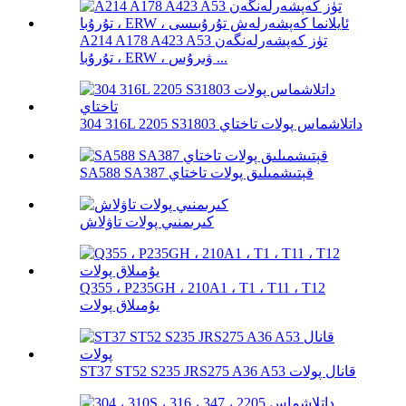
A214 A178 A423 A53 تۈز كەپشەرلەنگەن
تۇرۇبا ، ERW ، ۋىرۇس ...
304 316L 2205 S31803 داتلاشماس پولات تاختاي
SA588 SA387 قېتىشمىلىق پولات تاختاي
كىرىمنىي پولات تاۋلاش
Q355 ، P235GH ، 210A1 ، T1 ، T11 ، T12
يۇمىلاق پولات
ST37 ST52 S235 JRS275 A36 A53 قانال پولات