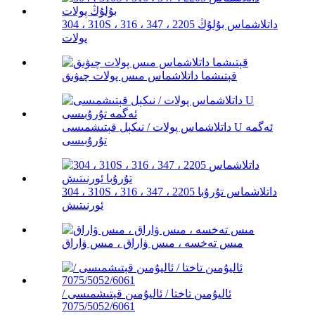
304 ، 310S ، 316 ، 347 ، 2205 داتلاشماس بۇلۇڭ
پولات
قېتىشما داتلاشماس مىس پولات چىۋىق
داتلاشماس پولات / نىكېل قېتىشمىسى U ئەگمە
تۇرۇبىسى
304 ، 310S ، 316 ، 347 ، 2205 داتلاشماس تۇرۇبا
ئورنىتىش
مىس تەخسە ، مىس ۋاراق ، مىس ۋاراق
ئاليۇمىن تاختا / ئاليۇمىن قېتىشمىسى /
7075/5052/6061