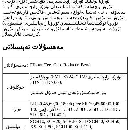
4. تۇرۇبا يولىنىڭ تۇرۇبا زاپچاسلىرىنى كۆپەيتىش: ئۈچ ، تۆت.
5. تۇرۇبا پېچەتلەشكە ئىشلىتىلىدىغان تۇرۇبا زاپچاسلىرى: گاز
ساندۇقى ، خام ئەشيا بەلۋاغ ، سىم كەندىر ، فاڭجېن قارىغۇ تەخسە
، تۇرۇبا توسۇش ، قارىغۇ تەخسە ، پېچەتلەش بېشى ، كەپشەرلەش.
6. تۇرۇبا ئوڭشاشقا ئىشلىتىلىدىغان تۇرۇبا زاپچاسلىرى: قىسقۇچ
ئۈزۈك ، سۆرەش ئىلمەك ، ئاسما ئۈزۈك ، تىرناق ، تىرناق ، تۇرۇبا
كارتىسى قاتارلىقلار.
مەھسۇلات تەپسىلاتى
Elbow, Tee, Cap, Reducer, Bend
مەھسۇلاتلار:
يوچۇقسىز (SML .S) تۇرۇبا زاپچاسلىرى: 1/2 ″ -24 ″
، DN1 5-DN600.
چوڭلۇقى:
بىز خاسلاشتۇرۇلغان تىپنى قوبۇل قىلىمىز
LR 30,45,60,90,180 degree SR 30,45,60,90,180
گرادۇس .1.0D ، 1. 5D ، 2.0D ، 2.5D ، 3D ، 4D ،
Type
5D ، 6D ، 7D-40D.
SCH10, SCH20, SCH30, STD SCH40, SCH60,
قېلىنلىق ：
XS, SCH80., SCH100, SCH120,