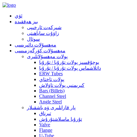
ئۆي
بىز ھەققىدە
شىركەت ئارخىپى
زاۋۇت ساياھىتى
سوئال
مەھسۇلات دائىرىسى
مەھسۇلات كۆرگەزمىسى
پولات مەھسۇلاتلىرى
يوچۇقسىز پولات تۇرۇبا / تۇرۇبا
داتلاشماس پولات تۇرۇبا / تۇرۇبا
ERW Tubes
پولات تاختاي
كىرىمنىي پولات تاۋلاش
Bars (Billets)
Channel Steel
Angle Steel
پار قازانلىرى ۋە باشقىلار
تىرناق
تۇرۇبا ماسلاشتۇرۇش
Valve
Flange
U-Tube