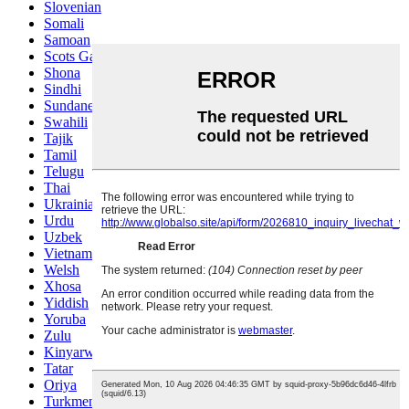
Slovenian
Somali
Samoan
Scots Gaelic
Shona
Sindhi
Sundanese
Swahili
Tajik
Tamil
Telugu
Thai
Ukrainian
Urdu
Uzbek
Vietnamese
Welsh
Xhosa
Yiddish
Yoruba
Zulu
Kinyarwanda
Tatar
Oriya
Turkmen