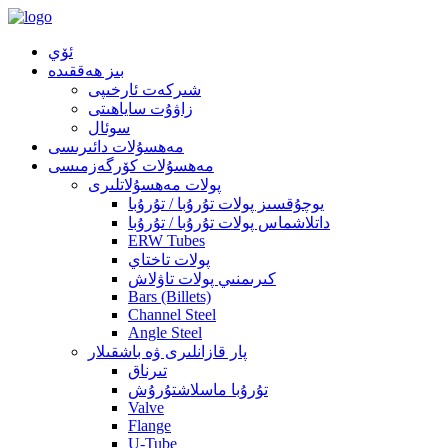
ئۆي
بىز ھەققىدە
شىركەت ئارخىپى
زاۋۇت ساياھىتى
سوئال
مەھسۇلات دائىرىسى
مەھسۇلات كۆرگەزمىسى
پولات مەھسۇلاتلىرى
يوچۇقسىز پولات تۇرۇبا / تۇرۇبا
داتلاشماس پولات تۇرۇبا / تۇرۇبا
ERW Tubes
پولات تاختاي
كىرىمنىي پولات تاۋلاش
Bars (Billets)
Channel Steel
Angle Steel
پار قازانلىرى ۋە باشقىلار
تىرناق
تۇرۇبا ماسلاشتۇرۇش
Valve
Flange
U-Tube