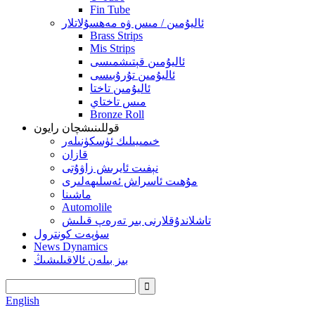
Fin Tube
ئاليۇمىن / مىس ۋە مەھسۇلاتلار
Brass Strips
Mis Strips
ئاليۇمىن قېتىشمىسى
ئاليۇمىن تۇرۇبىسى
ئاليۇمىن تاختا
مىس تاختاي
Bronze Roll
قوللىنىشچان رايون
خىمىيىلىك ئۈسكۈنىلەر
قازان
نېفىت ئايرىش زاۋۇتى
مۇھىت ئاسراش ئەسلىھەلىرى
ماشىنا
Automolile
تاشلاندۇقلارنى بىر تەرەپ قىلىش
سۈپەت كونترول
News Dynamics
بىز بىلەن ئالاقىلىشىڭ
English