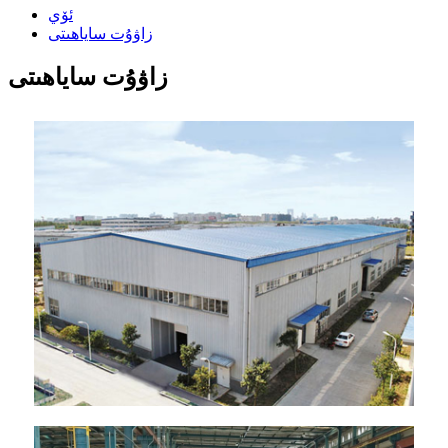
ئۆي
زاۋۇت ساياھىتى
زاۋۇت ساياھىتى