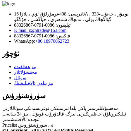
ئادرېسى: 408-نومۇرلۇق ئۆي ، پلازا 16A ، 333-نومۇر ، جەنۇب
گۇاڭچاڭ يولى ، نەنچاڭ شەھىرى ، جياڭشى ، جۇڭگو.
تېلېفون: 0086-0791-88326867
E-mail: jxghtrade@163.com
فاكىس: 0086-0791-88326867
WhatsApp:
+86 18970062723
ئۇچۇر
بىز ھەققىدە
مەھسۇلاتلار
سوئال
بىز بىلەن ئالاقىلىشىڭ
سۈرۈشتۈرۈش
مەھسۇلاتلىرىمىز ياكى باھا تىزىملىكى توغرىسىدىكى سوئاللارنى
ئېلېكترونلۇق خەتلىرىڭىزنى بىزگە قالدۇرۇپ قويۇڭ ، بىز 24 سائەت
ئىچىدە ئالاقىلىشىمىز.
Pricelist نى سۈرۈشتۈرۈش
© Copyright - 2010-2023: All Rights Reserved.