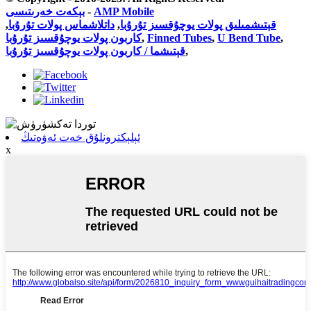
بېكەت خەرىتىسى
-
AMP Mobile
,
داتلاشماس پولات تۇرۇبا
,
قېتىشمىلىق پولات يوچۇقسىز تۇرۇبا
كاربون پولات يوچۇقسىز تۇرۇبا
,
Finned Tubes
,
U Bend Tube
,
قېتىشما / كاربون پولات يوچۇقسىز تۇرۇبا
,
ئېلېكترونلۇق خەت ئەۋەتىڭ
x