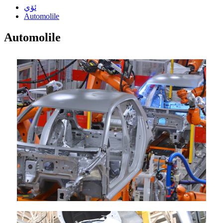
ئۆي
Automolile
Automolile