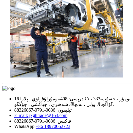
ئادرېسى: 408-نومۇرلۇق ئۆي ، پلازا 16A ، 333-نومۇر ، جەنۇب
گۇاڭچاڭ يولى ، نەنچاڭ شەھىرى ، جياڭشى ، جۇڭگو.
تېلېفون: 0086-0791-88326867
E-mail: jxghtrade@163.com
فاكىس: 0086-0791-88326867
WhatsApp:
+86 18970062723