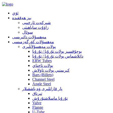
ئۆي
بىز ھەققىدە
شىركەت ئارخىپى
زاۋۇت ساياھىتى
سوئال
مەھسۇلات دائىرىسى
مەھسۇلات كۆرگەزمىسى
پولات مەھسۇلاتلىرى
يوچۇقسىز پولات تۇرۇبا / تۇرۇبا
داتلاشماس پولات تۇرۇبا / تۇرۇبا
ERW Tubes
پولات تاختاي
كىرىمنىي پولات تاۋلاش
Bars (Billets)
Channel Steel
Angle Steel
پار قازانلىرى ۋە باشقىلار
تىرناق
تۇرۇبا ماسلاشتۇرۇش
Valve
Flange
U-Tube