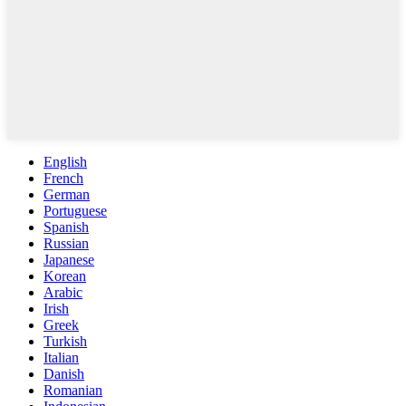
English
French
German
Portuguese
Spanish
Russian
Japanese
Korean
Arabic
Irish
Greek
Turkish
Italian
Danish
Romanian