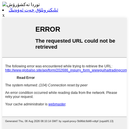
ئېلېكترونلۇق خەت ئەۋەتىڭ
x