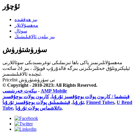
ئۇچۇر
بىز ھەققىدە
مەھسۇلاتلار
سوئال
بىز بىلەن ئالاقىلىشىڭ
سۈرۈشتۈرۈش
مەھسۇلاتلىرىمىز ياكى باھا تىزىملىكى توغرىسىدىكى سوئاللارنى
ئېلېكترونلۇق خەتلىرىڭىزنى بىزگە قالدۇرۇپ قويۇڭ ، بىز 24 سائەت
ئىچىدە ئالاقىلىشىمىز.
Pricelist نى سۈرۈشتۈرۈش
© Copyright - 2010-2023: All Rights Reserved.
بېكەت خەرىتىسى
-
AMP Mobile
كاربون پولات يوچۇقسىز
,
قېتىشما / كاربون پولات يوچۇقسىز تۇرۇبا
قېتىشمىلىق پولات يوچۇقسىز تۇرۇبا
,
تۇرۇبا
,
Finned Tubes
,
U Bend
Tube
,
داتلاشماس پولات تۇرۇبا
,