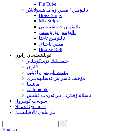
Fin Tube
ئاليۇمىن / مىس ۋە مەھسۇلاتلار
Brass Strips
Mis Strips
ئاليۇمىن قېتىشمىسى
ئاليۇمىن تۇرۇبىسى
ئاليۇمىن تاختا
مىس تاختاي
Bronze Roll
قوللىنىشچان رايون
خىمىيىلىك ئۈسكۈنىلەر
قازان
نېفىت ئايرىش زاۋۇتى
مۇھىت ئاسراش ئەسلىھەلىرى
ماشىنا
Automolile
تاشلاندۇقلارنى بىر تەرەپ قىلىش
سۈپەت كونترول
News Dynamics
بىز بىلەن ئالاقىلىشىڭ
English