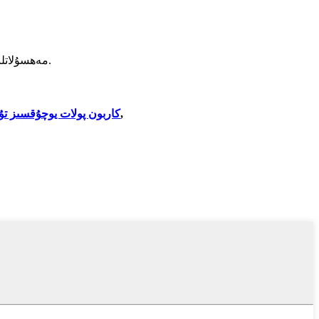
مەھسۇلاتلىرىمىز ياكى باھا تىزىملىكى توغرىسىدىكى سوئاللارنى ئېلېكترونلۇق خەتلىرىڭىزنى بىزگە قالدۇرۇپ قويۇڭ ، بىز 24 سائەت ئىچىدە ئالاقىلىشىمىز.
كاربون پولات يوچۇقسىز تۇر
,