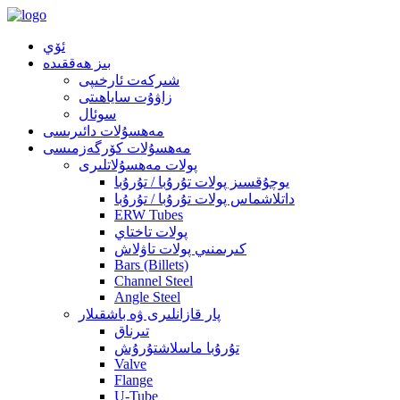
ئۆي
بىز ھەققىدە
شىركەت ئارخىپى
زاۋۇت ساياھىتى
سوئال
مەھسۇلات دائىرىسى
مەھسۇلات كۆرگەزمىسى
پولات مەھسۇلاتلىرى
يوچۇقسىز پولات تۇرۇبا / تۇرۇبا
داتلاشماس پولات تۇرۇبا / تۇرۇبا
ERW Tubes
پولات تاختاي
كىرىمنىي پولات تاۋلاش
Bars (Billets)
Channel Steel
Angle Steel
پار قازانلىرى ۋە باشقىلار
تىرناق
تۇرۇبا ماسلاشتۇرۇش
Valve
Flange
U-Tube