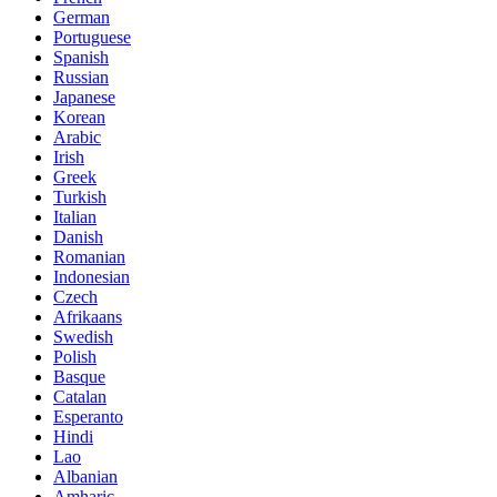
German
Portuguese
Spanish
Russian
Japanese
Korean
Arabic
Irish
Greek
Turkish
Italian
Danish
Romanian
Indonesian
Czech
Afrikaans
Swedish
Polish
Basque
Catalan
Esperanto
Hindi
Lao
Albanian
Amharic