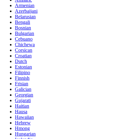
Armenian
Azerbaijani
Belarusian
Bengali
Bosnian
Bulgarian
Cebuano
Chichewa
Corsican
Croatian
Dutch
Estonian
Filipino
Finnish
Frisian
Galician
Georgian
Gujarati
Haitian
Hausa
Hawaiian
Hebrew
Hmong
Hungarian