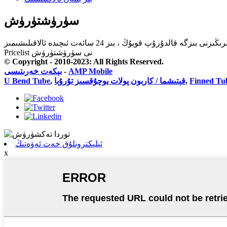
سۈرۈشتۈرۈش
Pricelist نى سۈرۈشتۈرۈش
© Copyright - 2010-2023: All Rights Reserved.
بېكەت خەرىتىسى
-
AMP Mobile
U Bend Tube
,
قېتىشما / كاربون پولات يوچۇقسىز تۇرۇبا
,
Finned Tu
ئېلېكترونلۇق خەت ئەۋەتىڭ
x