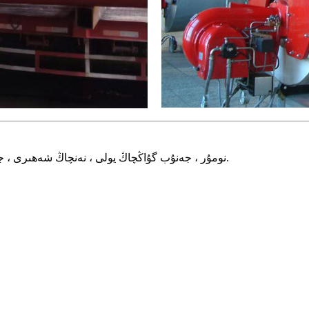
ئادرېسى: 408-نومۇرلۇق ئۆي ، پلازا 16A ، 333-نومۇر ، جەنۇب گۇاڭچاڭ يولى ، نەنچاڭ شەھىرى ، جياڭشى ، جۇڭگو.