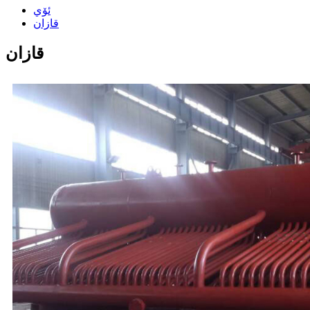
ئۆي
قازان
قازان