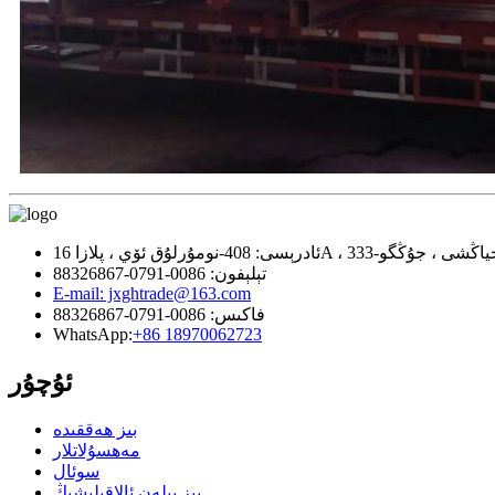
تېلېفون: 0086-0791-88326867
E-mail: jxghtrade@163.com
فاكىس: 0086-0791-88326867
WhatsApp:
+86 18970062723
ئۇچۇر
بىز ھەققىدە
مەھسۇلاتلار
سوئال
بىز بىلەن ئالاقىلىشىڭ