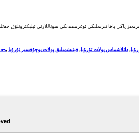
bes
,
قېتىشمىلىق پولات يوچۇقسىز تۇرۇبا
,
داتلاشماس پولات تۇرۇبا
,
ۇبا