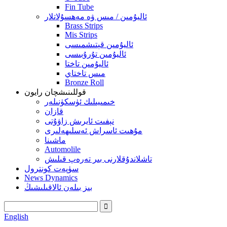
Fin Tube
ئاليۇمىن / مىس ۋە مەھسۇلاتلار
Brass Strips
Mis Strips
ئاليۇمىن قېتىشمىسى
ئاليۇمىن تۇرۇبىسى
ئاليۇمىن تاختا
مىس تاختاي
Bronze Roll
قوللىنىشچان رايون
خىمىيىلىك ئۈسكۈنىلەر
قازان
نېفىت ئايرىش زاۋۇتى
مۇھىت ئاسراش ئەسلىھەلىرى
ماشىنا
Automolile
تاشلاندۇقلارنى بىر تەرەپ قىلىش
سۈپەت كونترول
News Dynamics
بىز بىلەن ئالاقىلىشىڭ
English