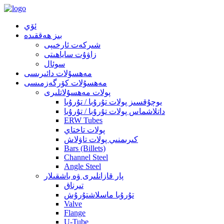
ئۆي
بىز ھەققىدە
شىركەت ئارخىپى
زاۋۇت ساياھىتى
سوئال
مەھسۇلات دائىرىسى
مەھسۇلات كۆرگەزمىسى
پولات مەھسۇلاتلىرى
يوچۇقسىز پولات تۇرۇبا / تۇرۇبا
داتلاشماس پولات تۇرۇبا / تۇرۇبا
ERW Tubes
پولات تاختاي
كىرىمنىي پولات تاۋلاش
Bars (Billets)
Channel Steel
Angle Steel
پار قازانلىرى ۋە باشقىلار
تىرناق
تۇرۇبا ماسلاشتۇرۇش
Valve
Flange
U-Tube