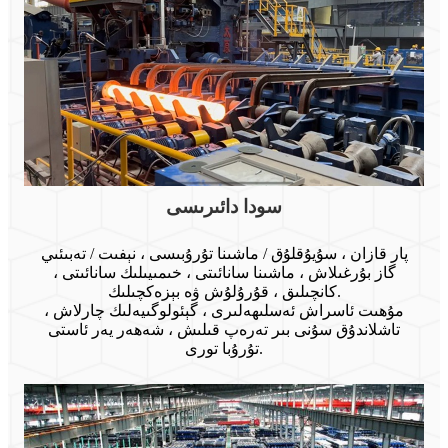
سودا دائىرىسى
پار قازان ، سۇيۇقلۇق / ماشىنا تۇرۇبىسى ، نېفىت / تەبىئىي
گاز بۇرغىلاش ، ماشىنا سانائىتى ، خىمىيىلىك سانائىتى ،
كانچىلىق ، قۇرۇلۇش ۋە بېزەكچىلىك.
مۇھىت ئاسراش ئەسلىھەلىرى ، گېئولوگىيەلىك چارلاش ،
تاشلاندۇق سۇنى بىر تەرەپ قىلىش ، شەھەر يەر ئاستى
تۇرۇبا تورى.