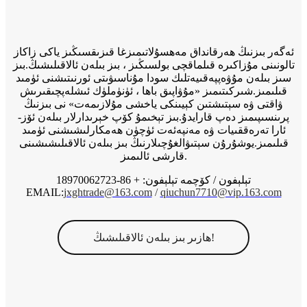
ئەگەر بىزنىڭ ھەرقانداق مەھسۇلاتىمىزغا قىزىقسىڭىز ياكى زاكاز
تالونىنى مۇزاكىرە قىلماقچى بولسىڭىز ، بىز بىلەن ئالاقىلىشىڭ.بىز
سىز بىلەن مۇۋەپپەقىيەتلىك سودا مۇناسىۋىتى ئورنىتىشنى ئۈمىد
قىلىمىز.شىركىتىمىز «مۇۋاپىق باھا ، ئۈنۈملۈك ئىشلەپچىقىرىش
ۋاقتى ۋە سېتىشتىن كېيىنكى ياخشى مۇلازىمەت» نى بىزنىڭ
پرىنسىپىمىز دەپ قارايدۇ.بىز تېخىمۇ كۆپ خېرىدارلار بىلەن ئۆز-
ئارا تەرەققىيات ۋە مەنپەئەت ئۈچۈن ھەمكارلىشىشنى ئۈمىد
قىلىمىز.يوشۇرۇن سېتىۋالغۇچىلارنىڭ بىز بىلەن ئالاقىلىشىشىنى
قارشى ئالىمىز.
تېلېفون / كۆچمە تېلېفون: + 86-18970062723
EMAIL:
jxghtrade@163.com
/
qiuchun7710@vip.163.com
ھازىر بىز بىلەن ئالاقىلىشىڭ!