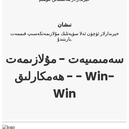
نىشان
خېرىدارلار ئۈچۈن ئەلا سۈپەتلىك مۇلازىمەتكەسىپ قىممەت
يارىتىدۇ.
سەمىمىيەت - مۇلازىمەت
- ھەمكارلىق - Win-
Win