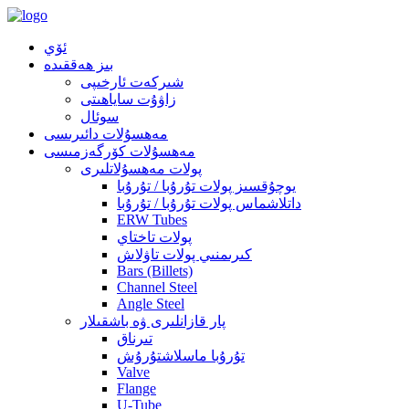
ئۆي
بىز ھەققىدە
شىركەت ئارخىپى
زاۋۇت ساياھىتى
سوئال
مەھسۇلات دائىرىسى
مەھسۇلات كۆرگەزمىسى
پولات مەھسۇلاتلىرى
يوچۇقسىز پولات تۇرۇبا / تۇرۇبا
داتلاشماس پولات تۇرۇبا / تۇرۇبا
ERW Tubes
پولات تاختاي
كىرىمنىي پولات تاۋلاش
Bars (Billets)
Channel Steel
Angle Steel
پار قازانلىرى ۋە باشقىلار
تىرناق
تۇرۇبا ماسلاشتۇرۇش
Valve
Flange
U-Tube