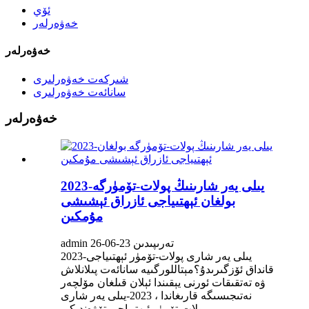
ئۆي
خەۋەرلەر
خەۋەرلەر
شىركەت خەۋەرلىرى
سانائەت خەۋەرلىرى
خەۋەرلەر
2023-يىلى يەر شارىنىڭ پولات-تۆمۈرگە
بولغان ئېھتىياجى ئازراق ئېشىشى
مۇمكىن
admin تەرىپىدىن 23-06-26
2023-يىلى يەر شارى پولات-تۆمۈر ئېھتىياجى
قانداق ئۆزگىرىدۇ؟مېتاللورگىيە سانائەت پىلانلاش
ۋە تەتقىقات ئورنى يېقىندا ئېلان قىلغان مۆلچەر
نەتىجىسىگە قارىغاندا ، 2023-يىلى يەر شارى
پولات-تۆمۈر ئېھتىياجى تۆۋەندىكى