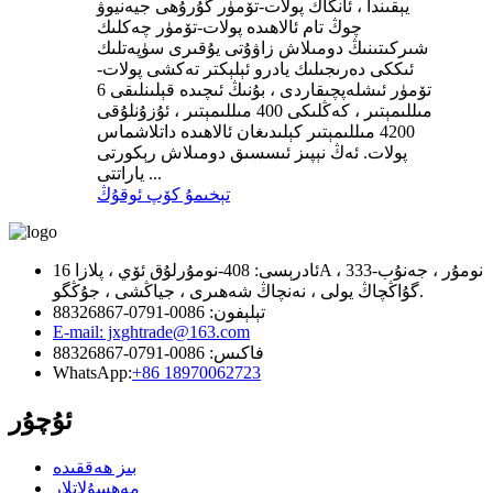
يېقىندا ، ئانگاڭ پولات-تۆمۈر گۇرۇھى جيەنيوۋ
چوڭ تام ئالاھىدە پولات-تۆمۈر چەكلىك
شىركىتىنىڭ دومىلاش زاۋۇتى يۇقىرى سۈپەتلىك
ئىككى دەرىجىلىك يادرو ئېلېكتر تەكشى پولات-
تۆمۈر ئىشلەپچىقاردى ، بۇنىڭ ئىچىدە قېلىنلىقى 6
مىللىمېتىر ، كەڭلىكى 400 مىللىمېتىر ، ئۇزۇنلۇقى
4200 مىللىمېتىر كېلىدىغان ئالاھىدە داتلاشماس
پولات. ئەڭ نېپىز ئىسسىق دومىلاش رېكورتى
ياراتتى ...
تېخىمۇ كۆپ ئوقۇڭ
ئادرېسى: 408-نومۇرلۇق ئۆي ، پلازا 16A ، 333-نومۇر ، جەنۇب
گۇاڭچاڭ يولى ، نەنچاڭ شەھىرى ، جياڭشى ، جۇڭگو.
تېلېفون: 0086-0791-88326867
E-mail: jxghtrade@163.com
فاكىس: 0086-0791-88326867
WhatsApp:
+86 18970062723
ئۇچۇر
بىز ھەققىدە
مەھسۇلاتلار