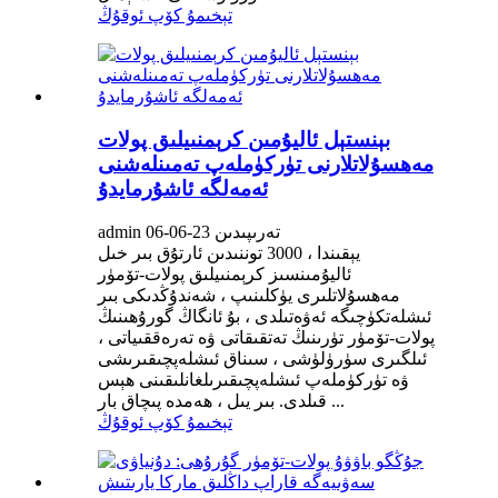
تېخىمۇ كۆپ ئوقۇڭ
بېنستېل ئاليۇمىن كرېمنىيلىق پولات
مەھسۇلاتلارنى تۈركۈملەپ تەمىنلەشنى
ئەمەلگە ئاشۇرمايدۇ
admin تەرىپىدىن 23-06-06
يېقىندا ، 3000 توننىدىن ئارتۇق بىر خىل
ئاليۇمىنسىز كرېمنىيلىق پولات-تۆمۈر
مەھسۇلاتلىرى يۈكلىنىپ ، شەندۇڭدىكى بىر
ئىشلەتكۈچىگە ئەۋەتىلدى ، بۇ ئانگاڭ گورۇھىنىڭ
پولات-تۆمۈر تۈرىنىڭ تەتقىقاتى ۋە تەرەققىياتى ،
ئىلگىرى سۈرۈلۈشى ، سىناق ئىشلەپچىقىرىشى
ۋە تۈركۈملەپ ئىشلەپچىقىرىلغانلىقىنى ھېس
قىلدى. بىر يىل ، ھەمدە پىچاق بار ...
تېخىمۇ كۆپ ئوقۇڭ