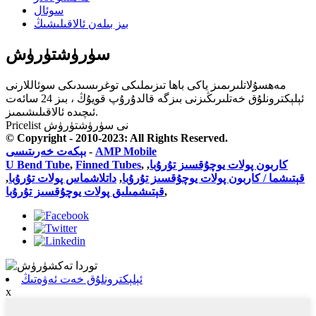
سوئال
بىز بىلەن ئالاقىلىشىڭ
سۈرۈشتۈرۈش
مەھسۇلاتلىرىمىز ياكى باھا تىزىملىكى توغرىسىدىكى سوئاللارنى
ئېلېكترونلۇق خەتلىرىڭىزنى بىزگە قالدۇرۇپ قويۇڭ ، بىز 24 سائەت
ئىچىدە ئالاقىلىشىمىز.
Pricelist نى سۈرۈشتۈرۈش
© Copyright - 2010-2023: All Rights Reserved.
AMP Mobile
-
بېكەت خەرىتىسى
كاربون پولات يوچۇقسىز تۇرۇبا
,
,
Finned Tubes
,
U Bend Tube
قېتىشما / كاربون پولات يوچۇقسىز تۇرۇبا
,
داتلاشماس پولات تۇرۇبا
,
,
قېتىشمىلىق پولات يوچۇقسىز تۇرۇبا
ئېلېكترونلۇق خەت ئەۋەتىڭ
x