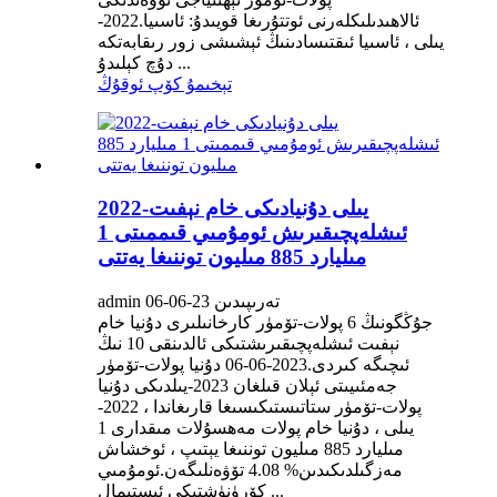
ئالاھىدىلىكلەرنى ئوتتۇرىغا قويىدۇ: ئاسىيا.2022-
يىلى ، ئاسىيا ئىقتىسادىنىڭ ئېشىشى زور رىقابەتكە
دۇچ كېلىدۇ ...
تېخىمۇ كۆپ ئوقۇڭ
2022-يىلى دۇنيادىكى خام نېفىت
ئىشلەپچىقىرىش ئومۇمىي قىممىتى 1
مىليارد 885 مىليون توننىغا يەتتى
admin تەرىپىدىن 23-06-06
جۇڭگونىڭ 6 پولات-تۆمۈر كارخانىلىرى دۇنيا خام
نېفىت ئىشلەپچىقىرىشتىكى ئالدىنقى 10 نىڭ
ئىچىگە كىردى.2023-06-06 دۇنيا پولات-تۆمۈر
جەمئىيىتى ئېلان قىلغان 2023-يىلدىكى دۇنيا
پولات-تۆمۈر ستاتىستىكىسىغا قارىغاندا ، 2022-
يىلى ، دۇنيا خام پولات مەھسۇلات مىقدارى 1
مىليارد 885 مىليون توننىغا يېتىپ ، ئوخشاش
مەزگىلدىكىدىن% 4.08 تۆۋەنلىگەن.ئومۇمىي
كۆرۈنۈشتىكى ئىستېمال ...