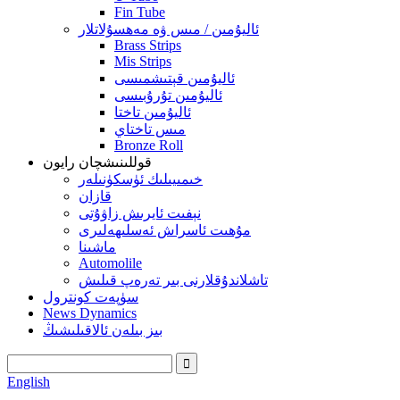
Fin Tube
ئاليۇمىن / مىس ۋە مەھسۇلاتلار
Brass Strips
Mis Strips
ئاليۇمىن قېتىشمىسى
ئاليۇمىن تۇرۇبىسى
ئاليۇمىن تاختا
مىس تاختاي
Bronze Roll
قوللىنىشچان رايون
خىمىيىلىك ئۈسكۈنىلەر
قازان
نېفىت ئايرىش زاۋۇتى
مۇھىت ئاسراش ئەسلىھەلىرى
ماشىنا
Automolile
تاشلاندۇقلارنى بىر تەرەپ قىلىش
سۈپەت كونترول
News Dynamics
بىز بىلەن ئالاقىلىشىڭ
English