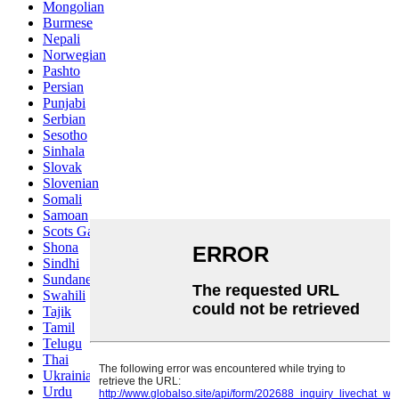
Mongolian
Burmese
Nepali
Norwegian
Pashto
Persian
Punjabi
Serbian
Sesotho
Sinhala
Slovak
Slovenian
Somali
Samoan
Scots Gaelic
Shona
Sindhi
Sundanese
Swahili
Tajik
Tamil
Telugu
Thai
Ukrainian
Urdu