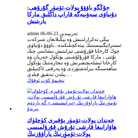
جۇڭگو باۋۋۇ پولات-تۆمۈر گۇرۇھى:
دۇنياۋى سەۋىيەگە قاراپ داڭلىق ماركا
يارىتىش
admin تەرىپىدىن 23-06-06
يېڭى تەكرارلىنىش ۋە يېڭىلانغان شىركەت
ئىستراتېگىيىسىنىڭ يېتەكچىلىكىدە ، باۋۋۇ دۇنياۋى
چوڭ كارخانا قۇرۇشنى تېزلىتىش نىشانىنى چىڭ
تۇتتى ، ماركا قۇرۇلۇشىنى پۈتكۈل جەريان ۋە
كارخانا ئىشلەپچىقىرىش ۋە تىجارەتنىڭ پۈتكۈل
ساھەسىگە بىرلەشتۈردى ۋە پەرقنى ئاكتىپلىق
بىلەن تەتقىق قىلدى .. .
تېخىمۇ كۆپ ئوقۇڭ
خەندان پولات-تۆمۈر يۇقىرى كۈچلۈك
ھاۋارايىغا قارشى تۇرۇش قۇرۇلمىسى
پولات-تۆمۈرنىڭ پاراۋۇزنىڭ