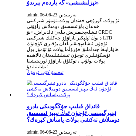
«تېزلىشىشى» گە ياردەم بېرىدۇ
admin تەرىپىدىن 23-06-06
ئۇ پولات گورۇھى خەندان پولات-تۆمۈر شىركىتى
خەندان باۋ ئىسسىق دومىلاش زاۋۇتى
ئىشلەپچىقىرىش بىلەن ئالدىراش. »بۇ CRDC
داتوڭ ئېلېكتر پاراۋۇز چەكلىك شىركىتى LTD
ئۈچۈن ئىشلەپچىقىرىلغان يۇقىرى كۈچلۈك
ھاۋارايىغا چىداملىق قۇرۇلما پولات.ئۇ تۆمۈر يول
ئۈسكۈنىلىرى ئۈچۈن ئىشلىتىلىدىغان ئالاھىدە
پولات بولۇپ ، توكلۇق پاراۋۇز ئورنىتىشقا
ئىشلىتىلىدۇ ...
تېخىمۇ كۆپ ئوقۇڭ
قانداق قىلىپ جۇڭگودىكى يادرو
ئېنېرگىيىسى ئۈچۈن ئەڭ نېپىز ئىسسىق
دومىلاش تەكشى پولات ياساش كېرەك؟
admin تەرىپىدىن 23-06-06