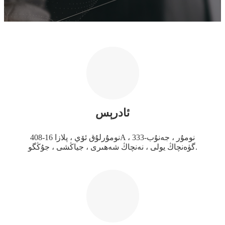
ئادرېس
408-نومۇرلۇق ئۆي ، پلازا 16A ، 333-نومۇر ، جەنۇب
گۈەنچاڭ يولى ، نەنچاڭ شەھىرى ، جياڭشى ، جۇڭگو.