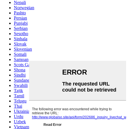
Nepali
Norwegian
Pashto
Persian
Punjabi
Serbian
Sesotho
Sinhala
Slovak
Slovenian
Somali
Samoan
Scots Gaelic
Shona
Sindhi
Sundanese
Swahili
Tajik
Tamil
Telugu
Thai
Ukrainian
Urdu
Uzbek
Vietnamese