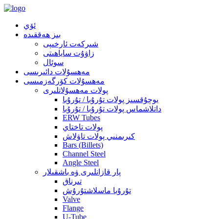
ئۆي
بىز ھەققىدە
شىركەت ئارخىپى
زاۋۇت ساياھىتى
سوئال
مەھسۇلات دائىرىسى
مەھسۇلات كۆرگەزمىسى
پولات مەھسۇلاتلىرى
يوچۇقسىز پولات تۇرۇبا / تۇرۇبا
داتلاشماس پولات تۇرۇبا / تۇرۇبا
ERW Tubes
پولات تاختاي
كىرىمنىي پولات تاۋلاش
Bars (Billets)
Channel Steel
Angle Steel
پار قازانلىرى ۋە باشقىلار
تىرناق
تۇرۇبا ماسلاشتۇرۇش
Valve
Flange
U-Tube