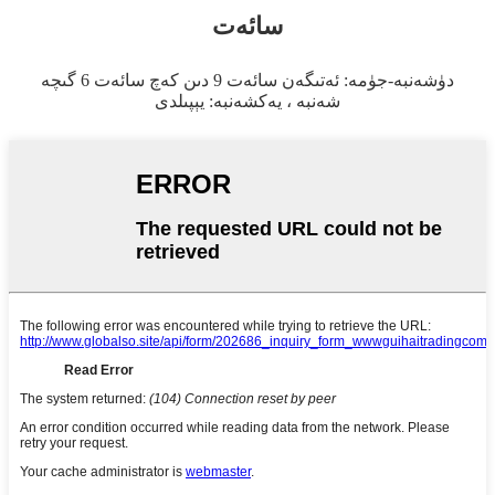
سائەت
دۈشەنبە-جۈمە: ئەتىگەن سائەت 9 دىن كەچ سائەت 6 گىچە
شەنبە ، يەكشەنبە: يېپىلدى