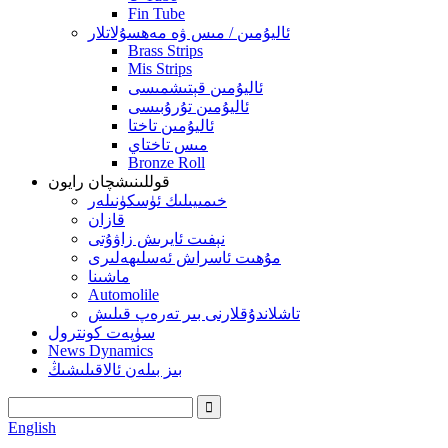
Fin Tube
ئاليۇمىن / مىس ۋە مەھسۇلاتلار
Brass Strips
Mis Strips
ئاليۇمىن قېتىشمىسى
ئاليۇمىن تۇرۇبىسى
ئاليۇمىن تاختا
مىس تاختاي
Bronze Roll
قوللىنىشچان رايون
خىمىيىلىك ئۈسكۈنىلەر
قازان
نېفىت ئايرىش زاۋۇتى
مۇھىت ئاسراش ئەسلىھەلىرى
ماشىنا
Automolile
تاشلاندۇقلارنى بىر تەرەپ قىلىش
سۈپەت كونترول
News Dynamics
بىز بىلەن ئالاقىلىشىڭ
English