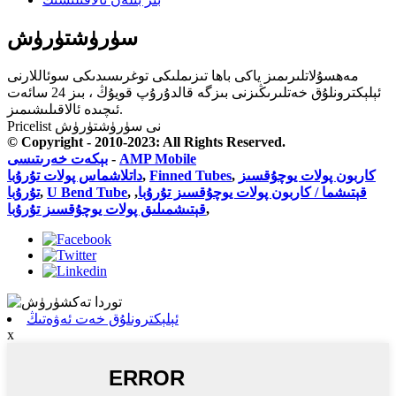
سۈرۈشتۈرۈش
مەھسۇلاتلىرىمىز ياكى باھا تىزىملىكى توغرىسىدىكى سوئاللارنى
ئېلېكترونلۇق خەتلىرىڭىزنى بىزگە قالدۇرۇپ قويۇڭ ، بىز 24 سائەت
ئىچىدە ئالاقىلىشىمىز.
Pricelist نى سۈرۈشتۈرۈش
© Copyright - 2010-2023: All Rights Reserved.
AMP Mobile
-
بېكەت خەرىتىسى
كاربون پولات يوچۇقسىز
,
Finned Tubes
,
داتلاشماس پولات تۇرۇبا
قېتىشما / كاربون پولات يوچۇقسىز تۇرۇبا
,
,
U Bend Tube
,
تۇرۇبا
,
قېتىشمىلىق پولات يوچۇقسىز تۇرۇبا
ئېلېكترونلۇق خەت ئەۋەتىڭ
x