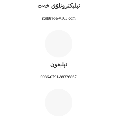
ئېلېكترونلۇق خەت
jxghtrade@163.com
تېلېفون
0086-0791-88326867