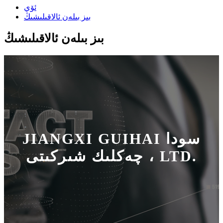
ئۆي
بىز بىلەن ئالاقىلىشىڭ
بىز بىلەن ئالاقىلىشىڭ
JIANGXI GUIHAI سودا
چەكلىك شىركىتى ، LTD.