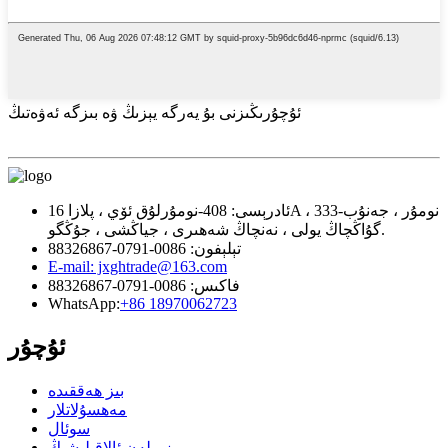
ئۇچۇرىڭىزنى بۇ يەرگە يېزىڭ ۋە بىزگە ئەۋەتىڭ
ئادرېسى: 408-نومۇرلۇق ئۆي ، پلازا 16A ، 333-نومۇر ، جەنۇب
گۇاڭچاڭ يولى ، نەنچاڭ شەھىرى ، جياڭشى ، جۇڭگو.
تېلېفون: 0086-0791-88326867
E-mail: jxghtrade@163.com
فاكىس: 0086-0791-88326867
WhatsApp:
+86 18970062723
ئۇچۇر
بىز ھەققىدە
مەھسۇلاتلار
سوئال
بىز بىلەن ئالاقىلىشىڭ